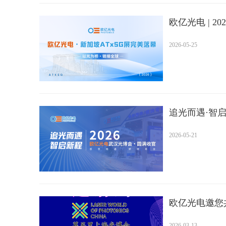
欧亿光电 | 
2026-05-25
追光而遇·智
2026-05-21
欧亿光电邀您
2026-03-13