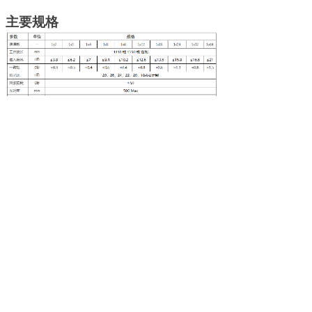
主要规格
备注：
1）I
L
和消光比为常温测试结果。
2）以上参数不含连接头，
加连接头后
IL
增加
0.
2
dB
，
ER
降低
2dB
。