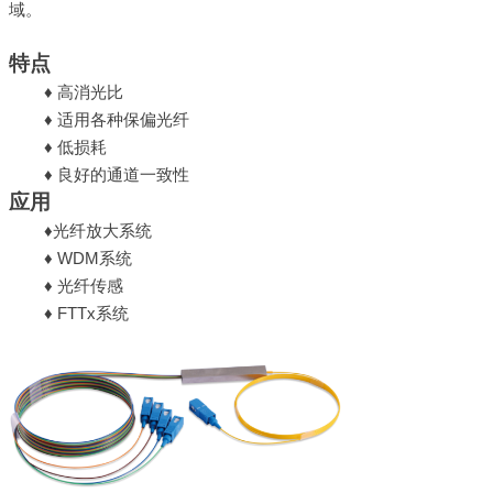
域
。
特点
♦ 高消光比
♦ 适用各种保偏光纤
♦ 低损耗
♦ 良好的通道一致性
应用
♦光纤放大系统
♦
WDM
系统
♦ 光纤传感
♦
F
TT
x
系统