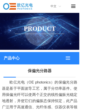
首页
끀
中文
ꀅ
关于我们
PRODUCT
产品中心
产品画册
联系我们
끀
产品中心
保偏光分路器
欧亿光电（
OE photonics
）的保偏光分路
器是基于平面波导工艺，属于分功率器件。使
用保偏光纤可以使两个正交的线性偏振光稳定
地透射，并使它们的偏振态保持恒定，此产品
广泛用于高速通信、光纤传感、仪器仪表等领