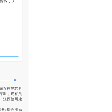
趋势，为
，光互连光芯片
深圳，现有员
心、江西赣州建
路器/耦合器系