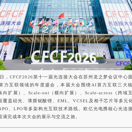
27日，CFCF2026第十一届光连接大会在苏州龙之梦会议中
算力互联领域的年度盛会，本届大会围绕AI算力互联三大
p（纵向扩展）、Scale-out（横向扩展）、Scale-across（
面覆盖硅光、薄膜铌酸锂、EML、VCSEL及相干芯片等多元
、NPO、LPO等多架构光互联技术路线。欧亿光电携核心光连
圆满完成本次大会的展示与交流之旅。