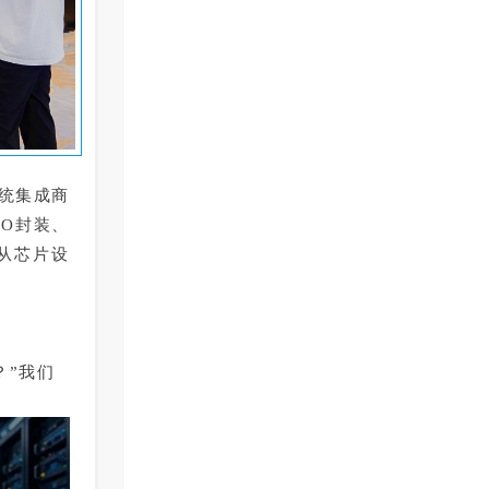
统集成商
PO封装、
从芯片设
？”我们