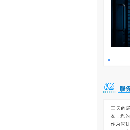
02
服
三天的
友，您
作为深